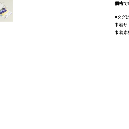
価格で
※タグ
巾着サイ
巾着素